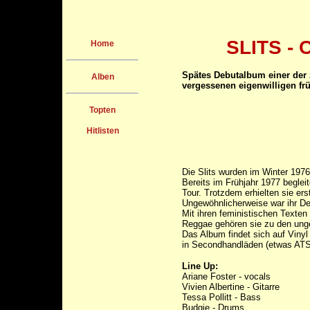
SLITS - 
Home
Spätes Debutalbum einer der 
Alben
vergessenen eigenwilligen f
Topten
Hitlisten
Die Slits wurden im Winter 1976
Bereits im Frühjahr 1977 beglei
Tour. Trotzdem erhielten sie ers
Ungewöhnlicherweise war ihr Deb
Mit ihren feministischen Texte
Reggae gehören sie zu den ung
Das Album findet sich auf Vinyl
in Secondhandläden (etwas ATS 1
Line Up:
Ariane Foster - vocals
Vivien Albertine - Gitarre
Tessa Pollitt - Bass
Budgie - Drums