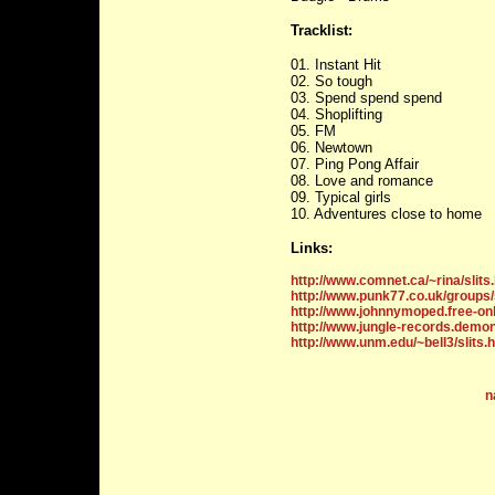
Tracklist:
01. Instant Hit
02. So tough
03. Spend spend spend
04. Shoplifting
05. FM
06. Newtown
07. Ping Pong Affair
08. Love and romance
09. Typical girls
10. Adventures close to home
Links:
http://www.comnet.ca/~rina/slits
http://www.punk77.co.uk/groups/
http://www.johnnymoped.free-onl
http://www.jungle-records.demon
http://www.unm.edu/~bell3/slits.
n