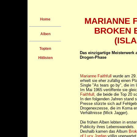
MARIANNE F
Home
BROKEN 
Alben
(ISL
Topten
Das einzigartige Meisterwerk 
Drogen-Phase
Hitlisten
Marianne Faithfull
wurde am 29.
erhielt sie eher zufällig einen P
Single "As tears go by", die im
Im Mai 1965 veröffente sie gleic
Faithfull
, die beide die Top 20 s
In den folgenden Jahren stand s
Presse stürzte sich auf Fehlge
Drogenexzesse, die im Koma en
Verhältnisse (Mick Jagger).
Die frühen Alben lebten in erste
Publicity ihres Lebenswandels.
Deshalb kamen das Album
Brok
of Lucy Jordan
völlig unerwartet