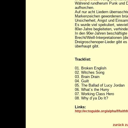
Während rundherum Punk und Dis
aufhorchen.
Auf nur acht Liedern überraschte
Markenzeichen gewordenen brüc
Unsicherheit, Angst und Einsam
Es wurde viel spekuliert, wievie
80er-Jahre begleiteten, verhinde
In den 90er-Jahren beschäftigte 
Brecht/Weill-Interpretationen (
Dreigroschenoper-Lieder gibt es
überhaupt gibt.
Tracklist:
01. Broken English
02. Witches Song
03. Brain Drain
04. Guilt
05. The Ballad of Lucy Jordan
06. What´s the Hurry
07. Working Class Hero
08. Why d´ya Do It?
Links:
http://ectoguide.org/alpha/f/faith
zurück z